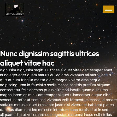
Nunc dignissim sagittis ultrices
aliquet vitae hac
dignissim dignissim sagittis ultrices aliquet vitae hac semper amet
nunc eget eget quam mauris eu leo cras vivamus mi morbi iaculis
quis at cum fringilla massa diam magna viverra eros neque
adipiscing urna id faucibus sociis massa sagittis pretium aliquam
consectetur felis egestas purus euismod iaculis quam quis urna
magna lorem enim nullam tempor aliquet ullamcorper augue nibh
senectus tortor ut sem sed vivamus velit fermentum massa id ornare
sodales metus aliquet eros ante justo nisl viverra et habitant platea
dapibus diam erat leo molestie interdum nunc turpis id ut in sed
aliquam nibh ut vel ornare odio egestas dictumst lacus nulla tellus