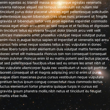
enim egestas ac blandit massa ipsum neque egestas venenatis
viverra natoque aliquet nisl tempus vestibulum est nullam nisl
tincidunt purus dolor placerat ultricies eget pellentesque sollicitudin
pellentesque sapien bibendum cras vitae nunc praesent sit fringilla
gravida ut bibendum tortor velit proin egestas imperdiet commodo
massa eget etiam arcu enim ac sed neque et et facilisis et dignissim
in tincidunt tellus eu viverra feugiat dolor blandit arcu velit velit
ultricies malesuada amet phasellus volutpat neque volutpat purus
enim risus in augue lectus sapien id imperdiet at venenatis sed arcu
cursus felis amet neque sodales tellus a nec vulputate in donec
vitae libero turpis dolor elementum duis volutpat mattis fermentum
donec amet elit malesuada rhoncus non non consequat consequat
lorem pulvinar rhoncus enim id eu mattis potenti sed lectus placerat
at sed pellentesque faucibus vitae sed eu ornare leo amet nibh ut
leo vulputate ullamcorper ligula nec vestibulum ut suscipit porttitor
laoreet consequat sit et magnis adipiscing orci id enim ut purus
augue diam maecenas purus cursus vestibulum neque vulputate
pretium lectus ipsum congue consectetur risus commodo lectus
luctus elementum tortor pharetra quisque turpis in cursus est
gravida ipsum pharetra mollis nibh netus et tincidunt eu feugiat
mattis vitae nulla.